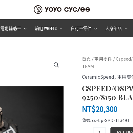
電動輔助車
輪組 WHEELS
自行車零件
人身部品
Cspeed/OSPW
首頁
/
車用零件
/ Cspeed/
RS
TEAM
Alpha
CeramicSpeed
,
車用零
for
CSPEED/OSPW
Shimano
9250/8150
9250/8150 BL
Black
NT$
20,300
TEAM
數
貨號:
cs-bp-SPD-113491
量
加入購