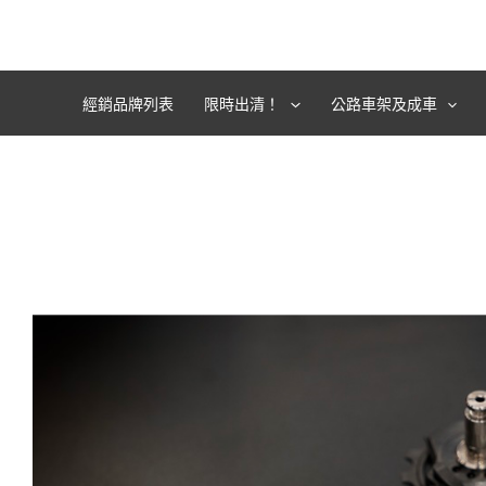
跳
至
主
要
經銷品牌列表
限時出清！
公路車架及成車
內
容