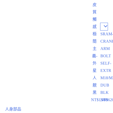
皮
質
觸
感
極
SRAM
簡
CRAN
主
ARM
義-
BOLT
外
SELF-
星
EXTR
人
M18/M
靚
DUB
黑
BLK
NT$
1,080
NT$
62
人身部品