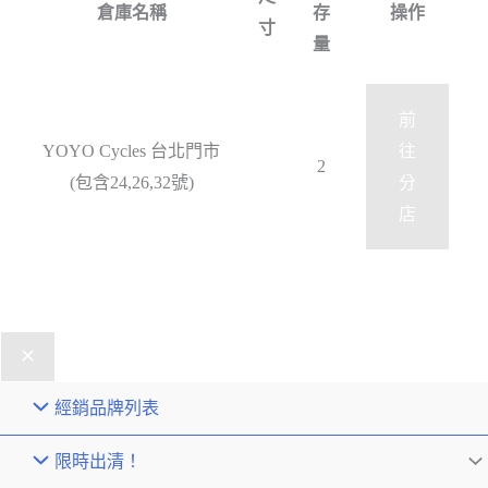
倉庫名稱
存
操作
寸
量
前
YOYO Cycles 台北門市
往
2
(包含24,26,32號)
分
店
經銷品牌列表
限時出清！