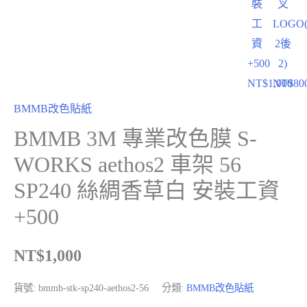
裝
叉
工
LOGO
資
2後
+500
2)
NT$
1,000
NT$
80
BMMB改色貼紙
BMMB 3M 專業改色膜 S-
WORKS aethos2 車架 56
SP240 絲綢香草白 安裝工資
+500
NT$
1,000
貨號:
bmmb-stk-sp240-aethos2-56
分類:
BMMB改色貼紙