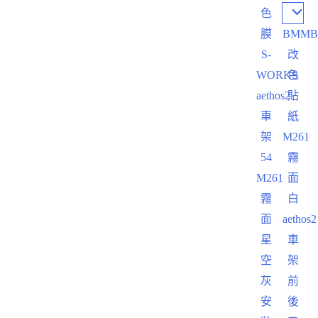
色
膜
BMM
S-
改
WORKS
色
aethos2
貼
車
紙
架
M261
54
霧
M261
面
霧
白
面
aethos2
星
車
空
架
灰
前
安
後