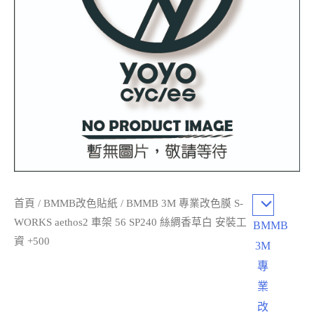
首頁
/
BMMB改色貼紙
/ BMMB 3M 專業改色膜 S-
WORKS aethos2 車架 56 SP240 絲綢香草白 安裝工
BMMB
資 +500
3M
專
業
改