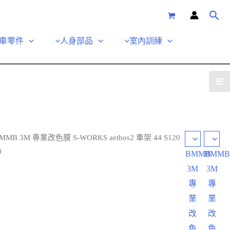
車零件
人身部品
室內訓練
BMMB 3M 專業改色膜 S-WORKS aethos2 車架 44 S120
0
BMMB
BMM
3M
3M
專
專
業
業
改
改
色
色