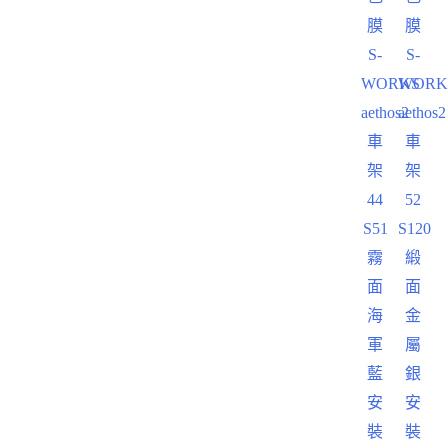
膜
膜
S-
S-
WORKS
WORK
aethos2
aethos2
車
車
架
架
44
52
S51
S120
霧
緞
面
面
海
金
軍
屬
藍
銀
安
安
裝
裝