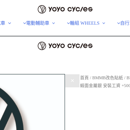
成車
電動輔助車
輪組 WHEELS
自行
首頁
/
BMMB改色貼紙
/ 
緞面金屬銀 安裝工資 +50