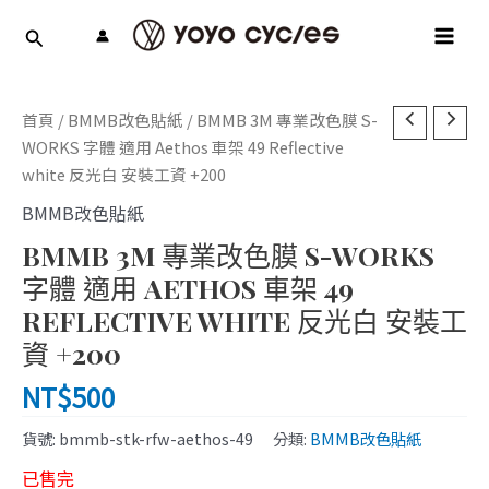
跳
MAI
至
MEN
主
要
內
首頁
/
BMMB改色貼紙
/ BMMB 3M 專業改色膜 S-
容
WORKS 字體 適用 Aethos 車架 49 Reflective
white 反光白 安裝工資 +200
BMMB改色貼紙
BMMB 3M 專業改色膜 S-WORKS
字體 適用 AETHOS 車架 49
REFLECTIVE WHITE 反光白 安裝工
資 +200
NT$
500
貨號:
bmmb-stk-rfw-aethos-49
分類:
BMMB改色貼紙
已售完