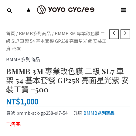
跳
MAI
至
MEN
主
要
內
首頁
/
BMMB系列商品
/ BMMB 3M 專業改色膜 二
容
級 SL7 車架 54 基本套餐 GP258 亮面星光紫 安裝工
資 +500
BMMB系列商品
BMMB 3M 專業改色膜 二級 SL7 車
架 54 基本套餐 GP258 亮面星光紫 安
裝工資 +500
NT$
1,000
貨號:
bmmb-stk-gp258-sl7-54
分類:
BMMB系列商品
已售完