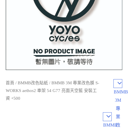
首頁
/
BMMB改色貼紙
/ BMMB 3M 專業改色膜 S-
WORKS aethos2 車架 54 G77 亮面天空藍 安裝工
BMM
資 +500
3M
專
業
BMMB
改