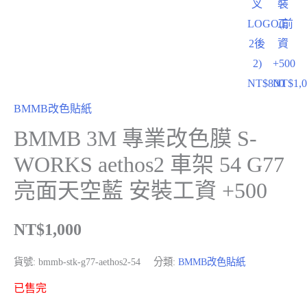
叉
裝
LOGO(前
工
2後
資
2)
+500
NT$
800
NT$
1,
BMMB改色貼紙
BMMB 3M 專業改色膜 S-
WORKS aethos2 車架 54 G77
亮面天空藍 安裝工資 +500
NT$
1,000
貨號:
bmmb-stk-g77-aethos2-54
分類:
BMMB改色貼紙
已售完