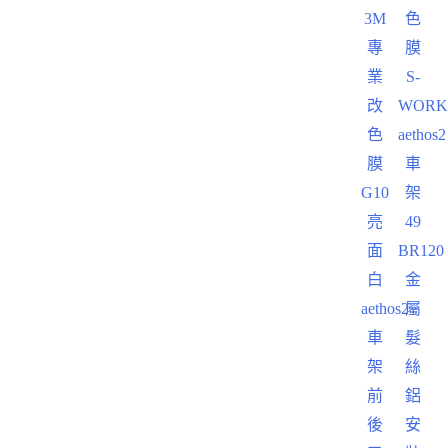
3M
色
專
膜
業
S-
改
WORK
色
aethos2
膜
車
G10
架
亮
49
面
BR120
白
金
aethos2
屬
車
髮
架
絲
前
鋁
後
安