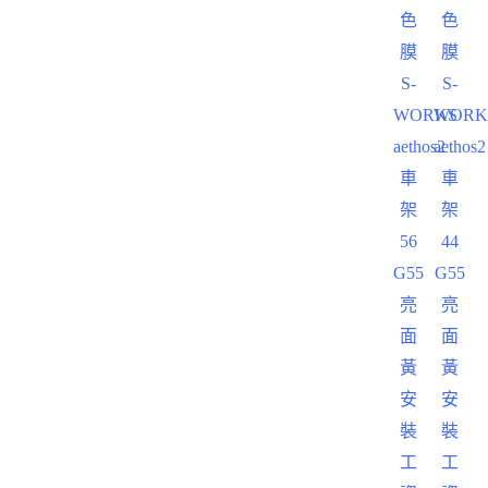
色
色
膜
膜
S-
S-
WORKS
WORK
aethos2
aethos2
車
車
架
架
56
44
G55
G55
亮
亮
面
面
黃
黃
安
安
裝
裝
工
工