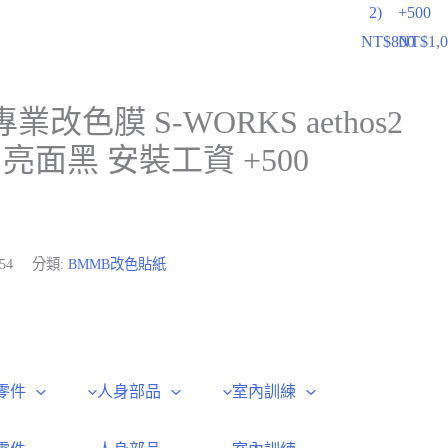
2)
+500
NT$
800
NT$
1,
專業改色膜 S-WORKS aethos2
2 亮面黑 安裝工資 +500
-54
分類:
BMMB改色貼紙
零件
人身部品
室內訓練