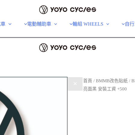
成車
電動輔助車
輪組 WHEELS
自行
首頁
/
BMMB改色貼紙
/ 
亮面黑 安裝工資 +500