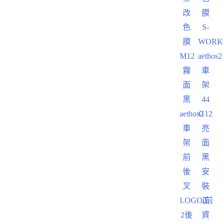
改
膜
色
S-
膜
WORK
M12
aethos2
霧
車
面
架
黑
44
aethos2
G12
車
亮
架
面
前
黑
後
安
叉
裝
LOGO(前
工
2後
資