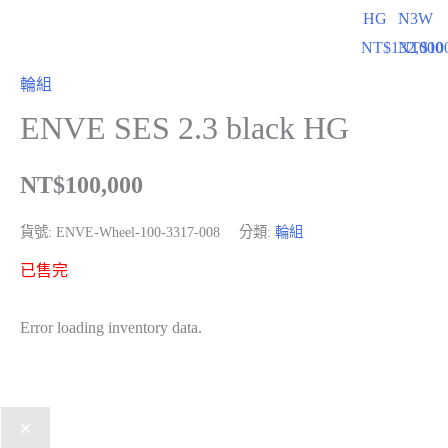
HG
N3W
NT$
132,000
NT$
10
輪組
ENVE SES 2.3 black HG
NT$
100,000
貨號:
ENVE-Wheel-100-3317-008
分類:
輪組
已售完
Error loading inventory data.