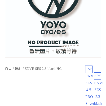
首頁
/
輪組
/ ENVE SES 2.3 black HG
ENVE
SES
ENVE
4.5
SES
PRO
2.3
Silver
black