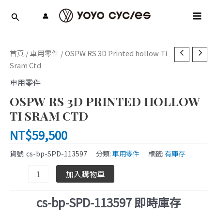
跳
MAI
至
MEN
主
要
OSPW
內
首頁
/
車用零件
/ OSPW RS 3D Printed hollow Ti
RS
容
Sram Ctd
3D
車用零件
Printed
OSPW RS 3D PRINTED HOLLOW
hollow
Ti
TI SRAM CTD
Sram
NT$
59,500
Ctd
數
貨號:
cs-bp-SPD-113597
分類:
車用零件
標籤:
有庫存
量
加入購物車
cs-bp-SPD-113597 即時庫存