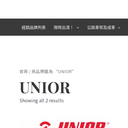
跳
至
主
要
經銷品牌列表
限時出清！
公路車架及成車
內
容
首頁
/ 商品標籤為 “UNIOR”
UNIOR
Showing all 2 results