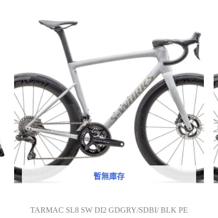
暫無庫存
TARMAC SL8 SW DI2 GDGRY/SDBI/ BLK PE