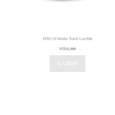
SPEC/S-Works Torch Laceblk
NT$
11,000
加入購物車