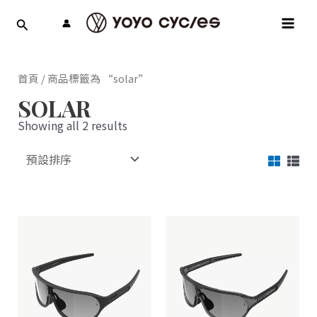
跳
MAI
至
MEN
主
要
內
首頁
/ 商品標籤為 “solar”
容
SOLAR
Showing all 2 results