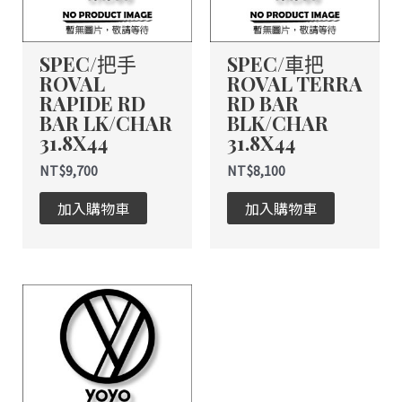
SPEC/把手
SPEC/車把
ROVAL
ROVAL TERRA
RAPIDE RD
RD BAR
BAR LK/CHAR
BLK/CHAR
31.8X44
31.8X44
NT$
9,700
NT$
8,100
加入購物車
加入購物車