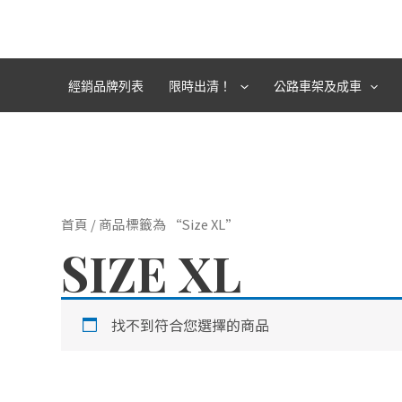
跳
至
主
要
經銷品牌列表
限時出清！
公路車架及成車
內
容
首頁
/ 商品標籤為 “Size XL”
SIZE XL
找不到符合您選擇的商品