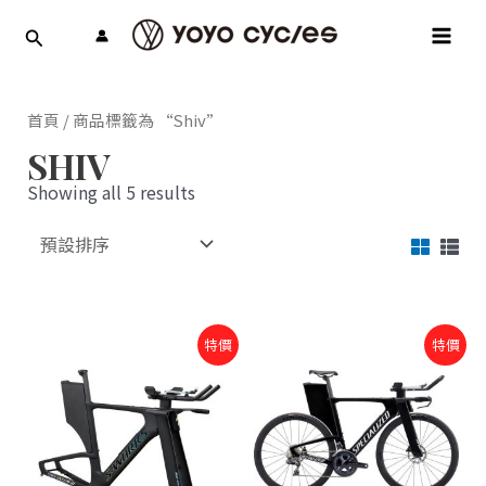
跳
MAI
至
MEN
主
要
內
首頁
/ 商品標籤為 “Shiv”
容
SHIV
Showing all 5 results
原
目
特價
特價
始
前
價
價
格：
格：
NT$178,000。
NT$160,200。