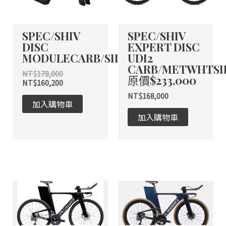
SPEC/SHIV
SPEC/SHIV
DISC
EXPERT DISC
MODULECARB/SILHLG
UDI2
CARB/METWHTSI
NT$
178,000
原價$233,000
NT$
160,200
NT$
168,000
加入購物車
加入購物車