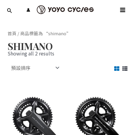
跳
MAI
至
MEN
主
要
內
首頁
/ 商品標籤為 “shimano”
容
SHIMANO
Showing all 2 results
此
此
產
產
品
品
有
有
多
多
種
種