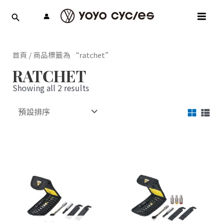
跳
MAI
至
MEN
主
要
內
首頁
/ 商品標籤為 “ratchet”
容
RATCHET
Showing all 2 results