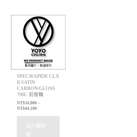
SPEC/RAPIDE CLX
II SATIN
CARBON/GLOSS
700C 前後輪
NT$
34,800
–
NT$
44,100
加入購物
車