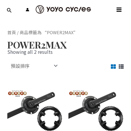
跳
MAI
至
MEN
主
要
內
首頁
/ 商品標籤為 “POWER2MAX”
容
POWER2MAX
Showing all 2 results
此
此
產
產
品
品
有
有
多
多
種
種