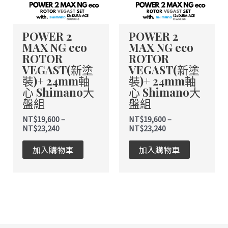
款
款
式。
式。
POWER 2
POWER 2
可
可
MAX NG eco
MAX NG eco
在
在
ROTOR
ROTOR
產
產
VEGAST(新塗
VEGAST(新塗
品
品
裝)+ 24mm軸
裝)+ 24mm軸
頁
頁
心 Shimano大
心 Shimano大
面
面
盤組
盤組
選
選
NT$
19,600
–
NT$
19,600
–
擇
擇
NT$
23,240
NT$
23,240
選
選
項
項
加入購物車
加入購物車