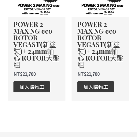
種
種
款
款
式。
式。
POWER 2
POWER 2
可
可
MAX NG eco
MAX NG eco
在
在
ROTOR
ROTOR
產
產
VEGAST(新塗
VEGAST(新塗
品
品
裝)+ 24mm軸
裝)+ 24mm軸
頁
頁
心 ROTOR大盤
心 ROTOR大盤
面
面
組
組
選
選
NT$
21,700
NT$
21,700
擇
擇
選
選
加入購物車
加入購物車
項
項