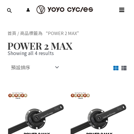
跳
MAI
至
MEN
主
要
內
首頁
/ 商品標籤為 “POWER 2 MAX”
容
POWER 2 MAX
Showing all 4 results