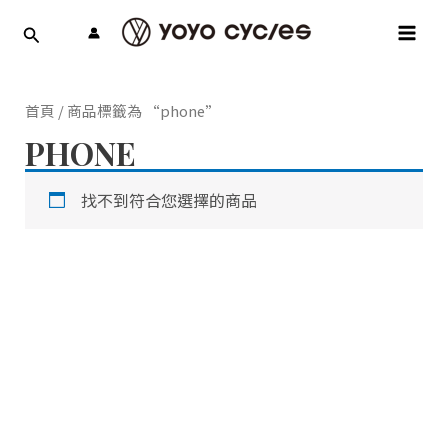
跳
MAI
至
MEN
主
要
內
首頁
/ 商品標籤為 “phone”
容
PHONE
找不到符合您選擇的商品