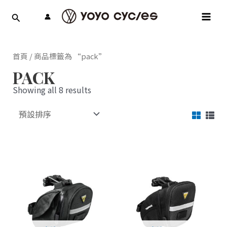
跳
MAI
至
MEN
主
要
內
首頁
/ 商品標籤為 “pack”
容
PACK
Showing all 8 results