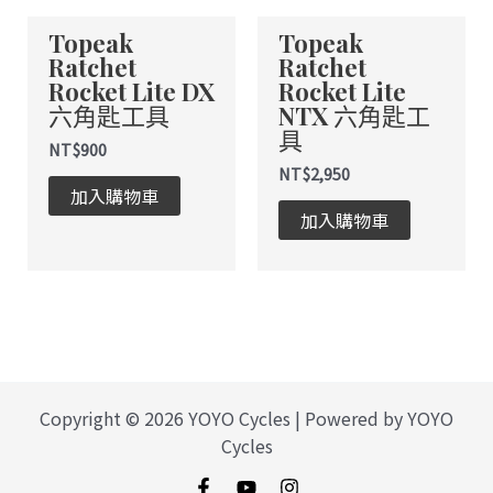
Topeak
Topeak
Ratchet
Ratchet
Rocket Lite DX
Rocket Lite
六角匙工具
NTX 六角匙工
具
NT$
900
NT$
2,950
加入購物車
加入購物車
Copyright © 2026 YOYO Cycles | Powered by YOYO
Cycles