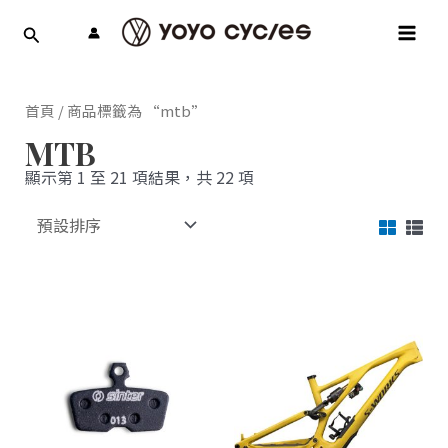
跳
MAI
至
MEN
主
要
內
首頁
/ 商品標籤為 “mtb”
容
MTB
顯示第 1 至 21 項結果，共 22 項