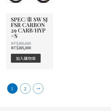
SPEC/車 SW SJ
FSR CARBON
29 CARB/HYP
#S
NT$
265,000
NT$
265,000
加入購物車
1
2
→