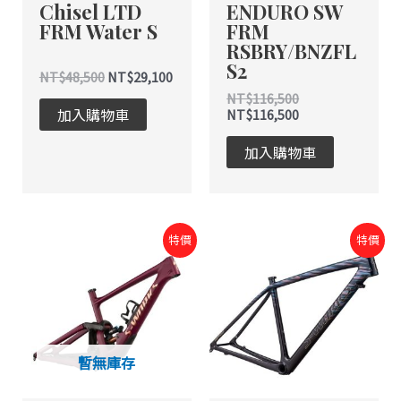
Chisel LTD
ENDURO SW
FRM Water S
FRM
RSBRY/BNZFL
S2
NT$
48,500
NT$
29,100
NT$
116,500
加入購物車
NT$
116,500
加入購物車
原
目
原
目
特價
特價
始
前
始
前
價
價
價
價
格：
格：
格：
格：
NT$116,500。
NT$116,500。
NT$112,500。
NT$112,500。
暫無庫存