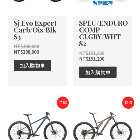
暫無庫存
Sj Evo Expert
SPEC/ENDURO
Carb/Ois/Blk
COMP
S3
CLGRY/WHT
S2
NT$
188,000
NT$
188,000
NT$
151,200
NT$
151,200
加入購物車
加入購物車
原
目
原
目
特價
特價
始
前
始
前
價
價
價
價
格：
格：
格：
格：
NT$25,200。
NT$14,900。
NT$100,800。
NT$100,800。