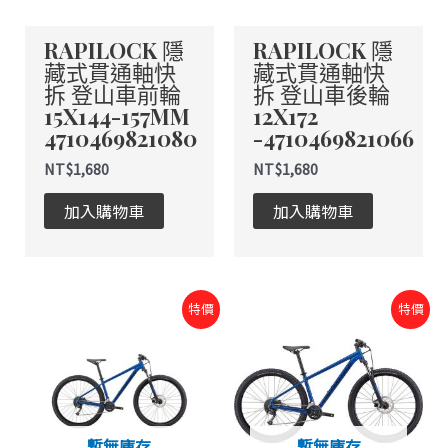
RAPILOCK 隱
RAPILOCK 隱
藏式貫通軸快
藏式貫通軸快
拆 登山車前輪
拆 登山車後輪
15X144-157MM
12X172
4710469821080
-4710469821066
NT$
1,680
NT$
1,680
加入購物車
加入購物車
原
目
原
目
特價
特價
始
前
始
前
價
價
價
價
格：
格：
格：
格：
NT$26,000。
NT$13,000。
NT$26,000。
NT$26
暫無庫存
暫無庫存