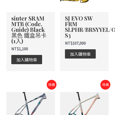
sinter SRAM
SJ EVO SW
MTB (Code,
FRM
Guide) Black
SLPHR/BRSYYEL/
黑色 鐵盒吊卡
S3
(1入)
NT$
107,000
NT$
1,100
加入購物車
加入購物車
原
目
原
目
特價
特價
始
前
始
前
價
價
價
價
格：
格：
格：
格：
NT$48,500。
NT$29,100。
NT$48,500。
NT$29