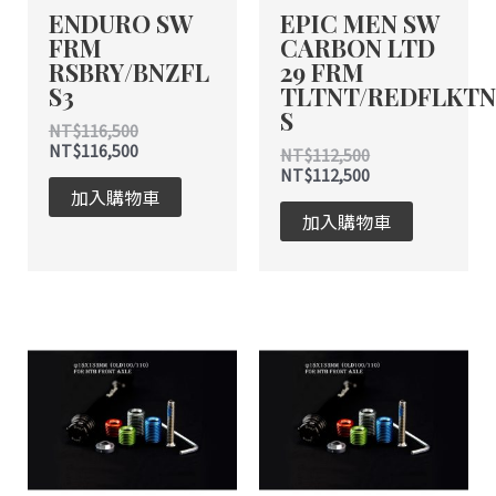
ENDURO SW
EPIC MEN SW
FRM
CARBON LTD
RSBRY/BNZFL
29 FRM
S3
TLTNT/REDFLKT
S
NT$
116,500
NT$
116,500
NT$
112,500
NT$
112,500
加入購物車
加入購物車