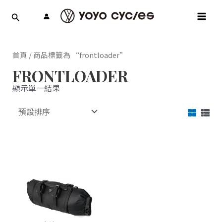
跳
MAI
至
MEN
主
要
內
首頁
/ 商品標籤為 “frontloader”
容
FRONTLOADER
顯示單一結果