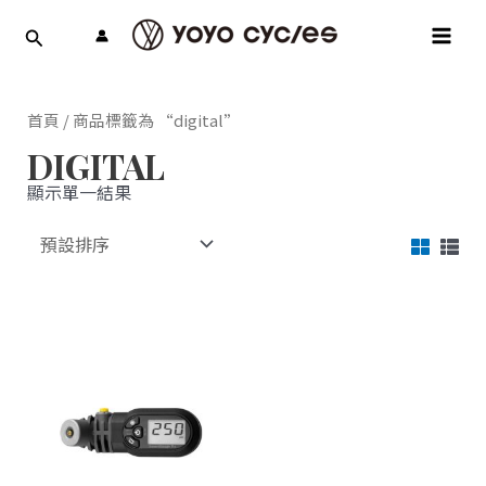
跳
MAI
至
MEN
主
要
內
首頁
/ 商品標籤為 “digital”
容
DIGITAL
顯示單一結果