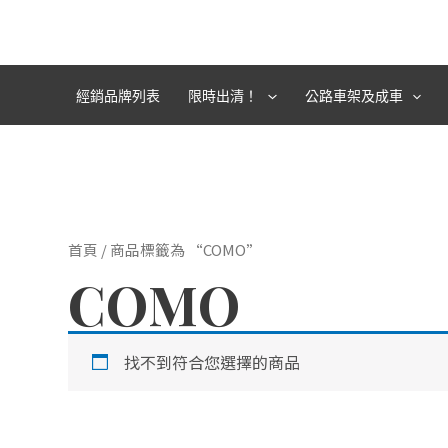
跳
至
主
要
經銷品牌列表
限時出清！
公路車架及成車
內
容
首頁
/ 商品標籤為 “COMO”
COMO
找不到符合您選擇的商品