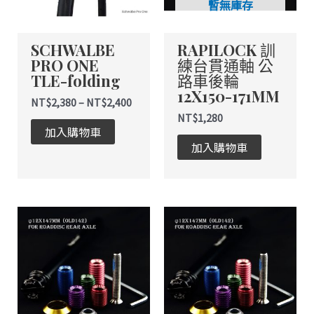
暫無庫存
款
式。
SCHWALBE
RAPILOCK 訓
可
PRO ONE
練台貫通軸 公
在
TLE-folding
路車後輪
產
12X150-171MM
品
NT$
2,380
–
NT$
2,400
頁
NT$
1,280
加入購物車
面
加入購物車
選
擇
選
項