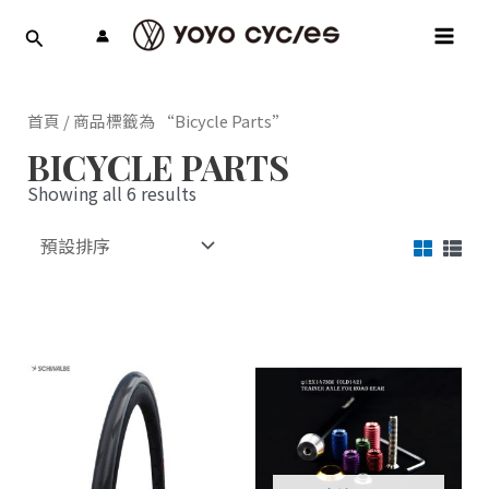
跳
MAI
至
MEN
主
要
內
首頁
/ 商品標籤為 “Bicycle Parts”
容
BICYCLE PARTS
Showing all 6 results
此
產
品
有
多
種