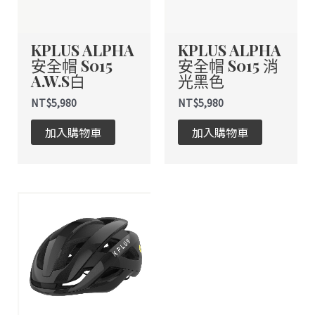
款
款
式。
式。
KPLUS ALPHA
KPLUS ALPHA
可
可
安全帽 S015
安全帽 S015 消
在
在
A.W.S白
光黑色
產
產
品
品
NT$
5,980
NT$
5,980
頁
頁
加入購物車
加入購物車
面
面
選
選
擇
擇
選
選
此
項
項
產
品
有
多
種
款