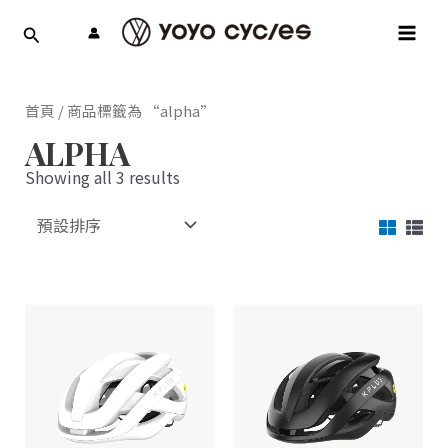
跳
MAI
至
MEN
主
要
內
首頁
/ 商品標籤為 “alpha”
容
ALPHA
Showing all 3 results
此
此
產
產
品
品
有
有
多
多
種
種