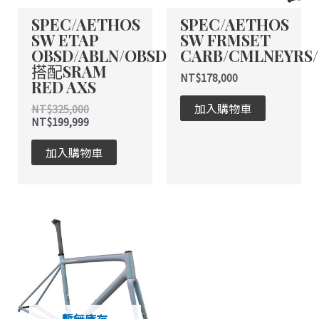
式。
式。
SPEC/AETHOS
SPEC/AETHOS
可
可
SW ETAP
SW FRMSET
在
在
OBSD/ABLN/OBSD
CARB/CMLNEYRS
產
產
搭配SRAM
品
品
NT$
178,000
RED AXS
頁
頁
加入購物車
NT$
325,000
面
面
NT$
199,999
選
選
擇
擇
加入購物車
選
選
項
項
此
產
品
有
多
種