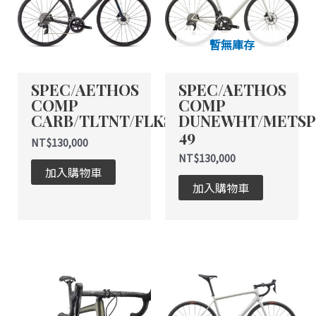
暫無庫存
SPEC/AETHOS
SPEC/AETHOS
COMP
COMP
CARB/TLTNT/FLKSIL
DUNEWHT/METS
49
NT$
130,000
NT$
130,000
加入購物車
加入購物車