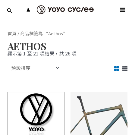
跳
MAI
至
MEN
主
要
內
首頁
/ 商品標籤為 “Aethos”
容
AETHOS
顯示第 1 至 21 項結果，共 26 項
此
產
品
有
多
種