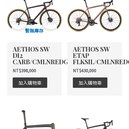
品
有
多
種
暫無庫存
款
式。
AETHOS SW
AETHOS SW
可
DI2
ETAP
在
CARB/CMLNREDGLD/BNZFL
FLKSIL/CMLNRED
產
品
NT$
398,000
NT$
430,000
頁
加入購物車
加入購物車
面
選
擇
選
此
項
產
品