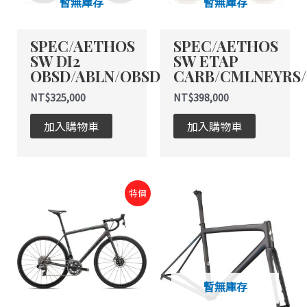
暫無庫存
暫無庫存
SPEC/AETHOS
SPEC/AETHOS
SW DI2
SW ETAP
OBSD/ABLN/OBSD
CARB/CMLNEYRS
NT$
325,000
NT$
398,000
加入購物車
加入購物車
原
目
此
此
特價
始
前
產
產
價
價
品
品
格：
格：
NT$325,000。
NT$199,999。
有
有
多
多
種
種
暫無庫存
款
款