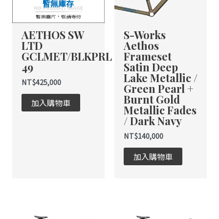
暫無庫存
款
式。
AETHOS SW
S-Works
可
LTD
Aethos
在
GCLMET/BLKPRL
Frameset
產
49
Satin Deep
品
Lake Metallic /
頁
NT$
425,000
Green Pearl +
面
Burnt Gold
加入購物車
選
Metallic Fades
擇
/ Dark Navy
選
NT$
140,000
項
加入購物車
此
產