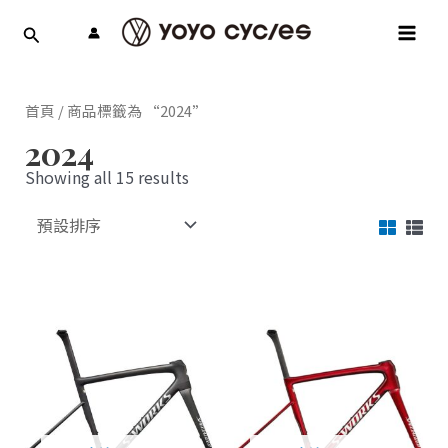
跳
MAI
至
MEN
主
要
內
首頁
/ 商品標籤為 “2024”
容
2024
Showing all 15 results