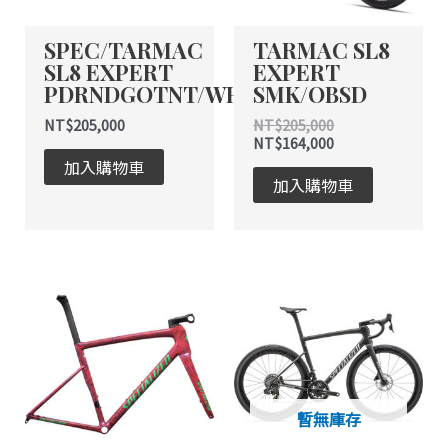
SPEC/TARMAC
TARMAC SL8
SL8 EXPERT
EXPERT
PDRNDGOTNT/WHT
SMK/OBSD
NT$
205,000
NT$
205,000
NT$
164,000
加入購物車
加入購物車
暫無庫存