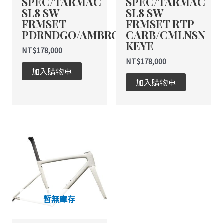
SPEC/TARMAC
SPEC/TARMAC
SL8 SW
SL8 SW
FRMSET
FRMSET RTP
PDRNDGO/AMBRGLW/OBSD
CARB/CMLNSN
KEYE
NT$
178,000
NT$
178,000
加入購物車
加入購物車
暫無庫存