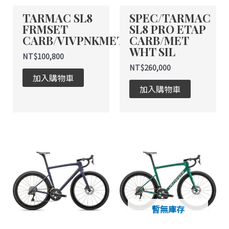
TARMAC SL8
SPEC/TARMAC
FRMSET
SL8 PRO ETAP
CARB/VIVPNKMET/EGRN
CARB/MET
WHT SIL
NT$
100,800
NT$
260,000
加入購物車
加入購物車
暫無庫存