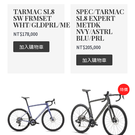
TARMAC SL8
SPEC/TARMAC
SW FRMSET
SL8 EXPERT
WHT/GLDPRL/METOBSD
METDK
NVY/ASTRL
NT$
178,000
BLU/PRL
加入購物車
NT$
205,000
加入購物車
原
目
特價
始
前
價
價
格：
格：
NT$205,000。
NT$164,000。