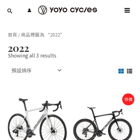
跳
MAI
至
MEN
主
要
內
首頁
/ 商品標籤為 “2022”
容
2022
Showing all 3 results
原
目
特價
始
前
價
價
格：
格：
NT$275,000。
NT$192,500。