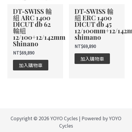
DT-SWISS 輪
DT-SWISS 輪
組 ARC 1400
組 ERC 1400
DICUT db 62
DICUT db 45
輪組
12/100mm+12/142
12/100+12/142mm
shimano
Shinano
NT$
69,890
NT$
69,890
加入購物車
加入購物車
Copyright © 2026 YOYO Cycles | Powered by YOYO
Cycles