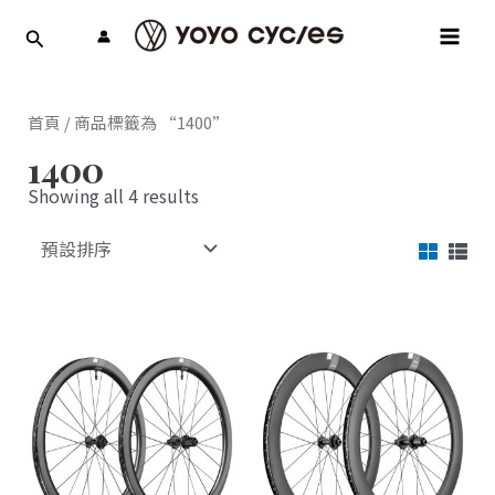
跳
MAI
至
MEN
主
要
內
首頁
/ 商品標籤為 “1400”
容
1400
Showing all 4 results