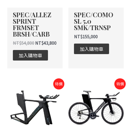
SPEC/ALLEZ
SPEC/COMO
SPRINT
SL 5.0
FRMSET
SMK/TRNSP
BRSH/CARB
NT$
155,000
NT$
54,800
NT$
43,800
加入購物車
加入購物車
原
目
特價
特價
始
前
價
價
格：
格：
NT$178,000。
NT$160,200。