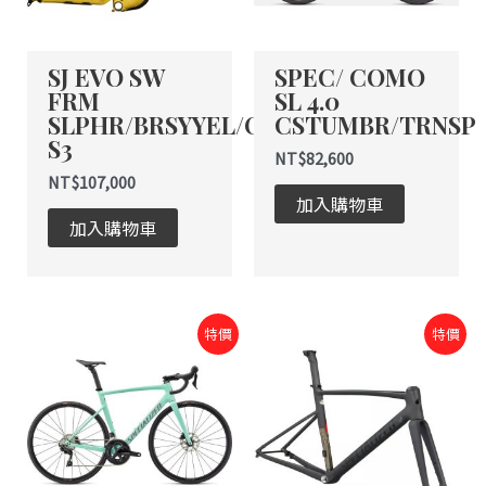
SJ EVO SW
SPEC/ COMO
FRM
SL 4.0
SLPHR/BRSYYEL/OLVGRN
CSTUMBR/TRNSP
S3
NT$
82,600
NT$
107,000
加入購物車
加入購物車
原
目
原
目
特價
特價
始
前
始
前
價
價
價
價
格：
格：
格：
格：
NT$81,000。
NT$60,750。
NT$54,800。
NT$43