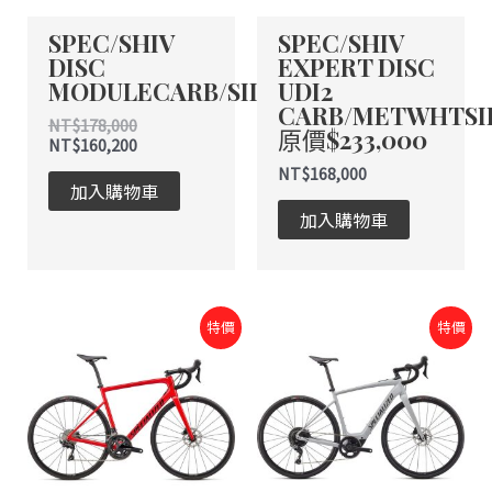
SPEC/SHIV
SPEC/SHIV
DISC
EXPERT DISC
MODULECARB/SILHLG
UDI2
CARB/METWHTSI
NT$
178,000
原價$233,000
NT$
160,200
NT$
168,000
加入購物車
加入購物車
原
目
原
目
特價
特價
始
前
始
前
價
價
價
價
格：
格：
格：
格：
NT$94,500。
NT$60,000。
NT$168,000。
NT$134,400。