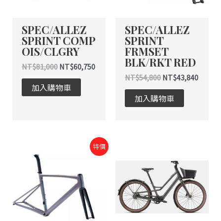
SPEC/ALLEZ
SPEC/ALLEZ
SPRINT COMP
SPRINT
OIS/CLGRY
FRMSET
BLK/RKT RED
NT$
81,000
NT$
60,750
NT$
54,800
NT$
43,840
加入購物車
加入購物車
原
目
特價
始
前
價
價
格：
格：
NT$54,800。
NT$43,800。