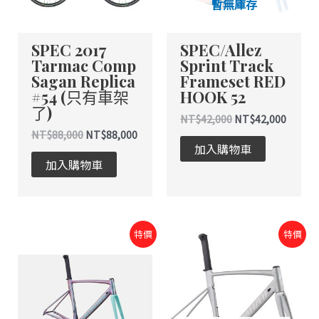
暫無庫存
SPEC 2017
SPEC/Allez
Tarmac Comp
Sprint Track
Sagan Replica
Frameset RED
#54 (只有車架
HOOK 52
了)
NT$
42,000
NT$
42,000
NT$
88,000
NT$
88,000
加入購物車
加入購物車
原
目
原
目
特價
特價
始
前
始
前
價
價
價
價
格：
格：
格：
格：
NT$38,000。
NT$38,000。
NT$42,000。
NT$42