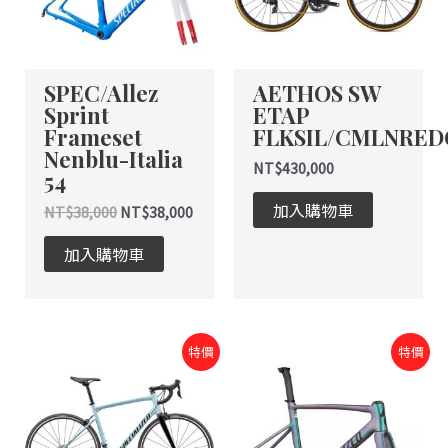
SPEC/Allez
AETHOS SW
Sprint
ETAP
Frameset
FLKSIL/CMLNRED
Nenblu-Italia
NT$
430,000
54
加入購物車
NT$
38,000
NT$
38,000
加入購物車
原
目
原
目
特價
特價
始
前
始
前
價
價
價
價
格：
格：
格：
格：
NT$41,200。
NT$41,200。
NT$47,000。
NT$47