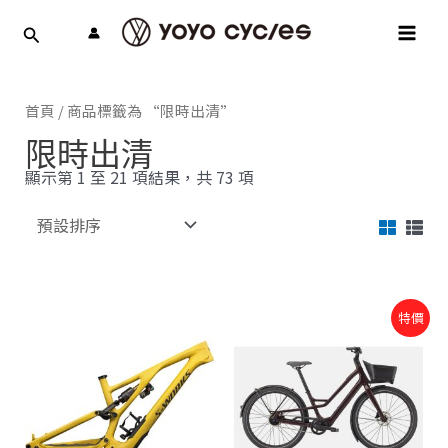
跳
MAI
至
MEN
主
要
內
首頁
/ 商品標籤為 “限時出清”
容
限時出清
顯示第 1 至 21 項結果，共 73 項
特價