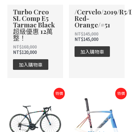
Turbo Creo
/Cervelo/2019/R5/
SL Comp E5
Red-
Tarmac Black
Orange/#51
超級優惠 12萬
NT$
145,000
整！
NT$
145,000
NT$
168,000
加入購物車
NT$
120,000
加入購物車
原
目
原
目
特價
特價
始
前
始
前
價
價
價
價
格：
格：
格：
格：
NT$88,000。
NT$88,000。
NT$42,000。
NT$42