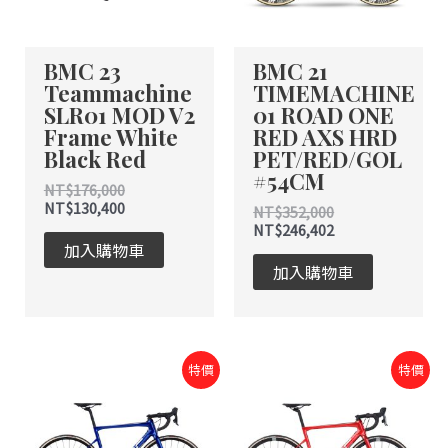
款
式。
BMC 23
BMC 21
可
Teammachine
TIMEMACHINE
在
SLR01 MOD V2
01 ROAD ONE
產
Frame White
RED AXS HRD
品
Black Red
PET/RED/GOL
頁
#54CM
NT$
176,000
面
NT$
130,400
NT$
352,000
選
NT$
246,402
擇
加入購物車
選
加入購物車
項
原
目
原
目
特價
特價
始
前
始
前
價
價
價
價
格：
格：
格：
格：
NT$163,000。
NT$122,250。
NT$189,000。
NT$132,300。