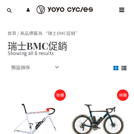
跳
MAI
至
MEN
主
要
內
首頁
/ 商品標籤為 “瑞士BMC促銷”
容
瑞士BMC促銷
Showing all 8 results
原
目
原
目
此
特價
特價
始
前
始
前
產
價
價
價
價
品
格：
格：
格：
格：
NT$176,000。
NT$130,400。
NT$352,000。
NT$246,402。
有
多
種