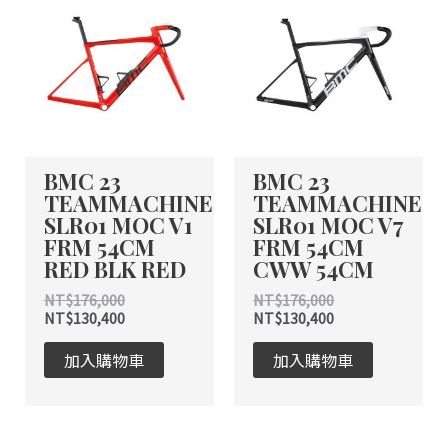
價
價
價
價
格：
格：
格：
格：
NT$176,000。
NT$130,400。
NT$176,000。
NT$130,400。
BMC 23
BMC 23
TEAMMACHINE
TEAMMACHINE
SLR01 MOC V1
SLR01 MOC V7
FRM 54CM
FRM 54CM
RED BLK RED
CWW 54CM
NT$
176,000
NT$
176,000
NT$
130,400
NT$
130,400
加入購物車
加入購物車