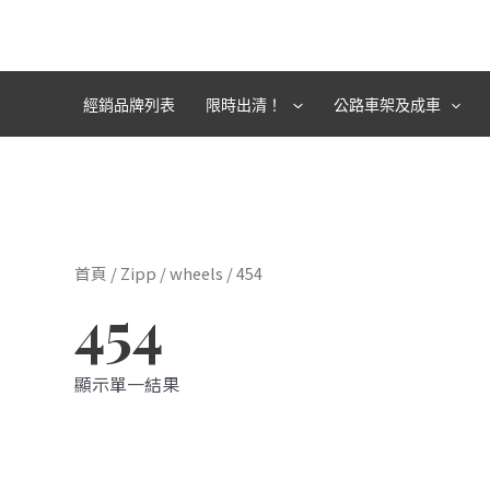
跳
至
主
要
經銷品牌列表
限時出清！
公路車架及成車
內
容
首頁
/
Zipp
/
wheels
/ 454
454
顯示單一結果
此
產