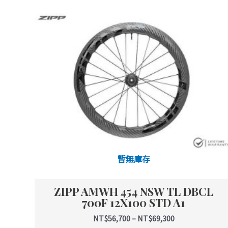
品
有
多
種
款
式。
可
在
產
品
頁
面
暫無庫存
選
擇
ZIPP AMWH 454 NSW TL DBCL
選
700F 12X100 STD A1
項
NT$
56,700
–
NT$
69,300