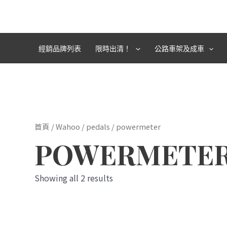
跳
至
主
要
經銷品牌列表
限時出清！
公路車架及成車
內
容
首頁
/
Wahoo
/
pedals
/ powermeter
POWERMETE
Showing all 2 results