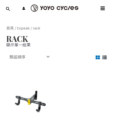
跳
MAI
至
MEN
主
要
內
首頁
/
topeak
/ rack
容
RACK
顯示單一結果