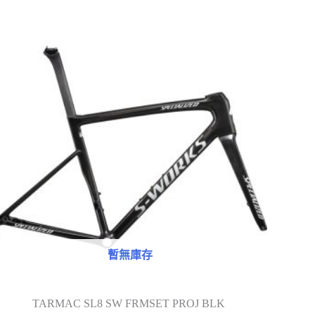
暫無庫存
TARMAC SL8 SW FRMSET PROJ BLK