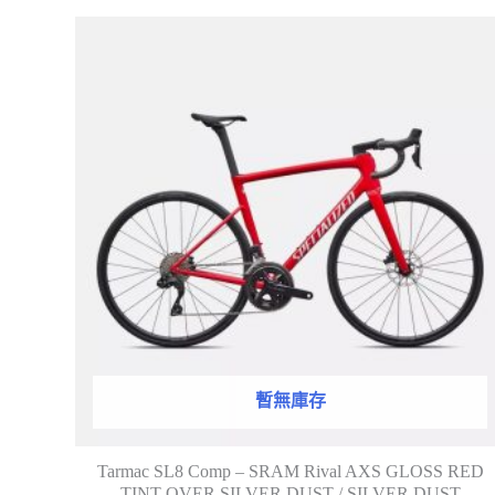
暫無庫存
Tarmac SL8 Comp – SRAM Rival AXS GLOSS RED
TINT OVER SILVER DUST / SILVER DUST