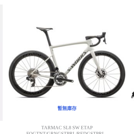
暫無庫存
TARMAC SL8 SW ETAP
FOGTNT/GRNGSTPRL/REDGSTPRL