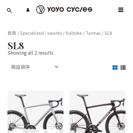
跳
MAI
至
MEN
主
要
內
首頁
/
Specialized
/
sworks
/
fullbike
/
Tarmac
/ SL8
容
SL8
Showing all 2 results