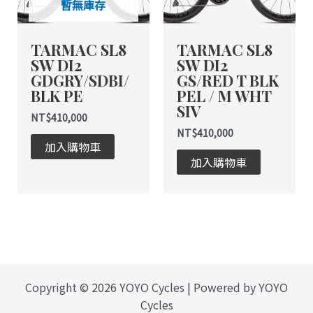
暫無庫存
TARMAC SL8
TARMAC SL8
SW DI2
SW DI2
GDGRY/SDBI/
GS/RED T BLK
BLK PE
PEL / M WHT
SIV
NT$
410,000
NT$
410,000
加入購物車
加入購物車
Copyright © 2026 YOYO Cycles | Powered by YOYO
Cycles