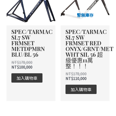
暫無庫存
SPEC/TARMAC
SPEC/TARMAC
SL7 SW
SL7 SW
FRMSET
FRMSET RED
METDPMRN
ONYX/GRNT/MET
BLU/BL 56
WHT SIL 56 超
級優惠11萬
NT$
178,000
整！！！
NT$
100,000
NT$
178,000
加入購物車
NT$
110,000
加入購物車