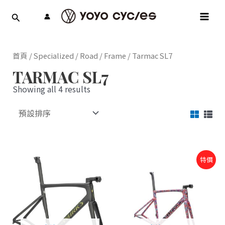
跳
MAI
至
MEN
主
要
內
首頁
/
Specialized
/
Road
/
Frame
/ Tarmac SL7
容
TARMAC SL7
Showing all 4 results
原
目
特價
始
前
價
價
格：
格：
NT$178,000。
NT$110,000。