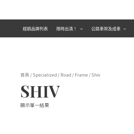
跳
至
主
要
經銷品牌列表
限時出清！
公路車架及成車
內
容
首頁
/
Specialized
/
Road
/
Frame
/ Shiv
SHIV
顯示單一結果