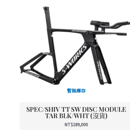
暫無庫存
SPEC/SHIV TT SW DISC MODULE
TAR BLK/WHT (沒貨)
NT$
189,000