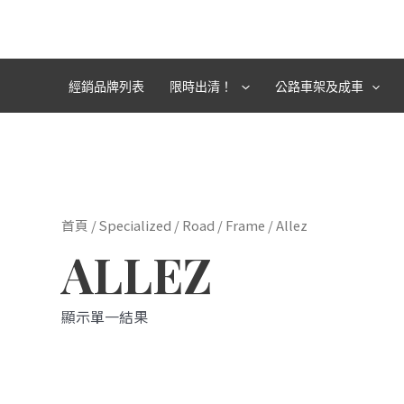
跳
至
主
要
經銷品牌列表
限時出清！
公路車架及成車
內
容
首頁
/
Specialized
/
Road
/
Frame
/ Allez
ALLEZ
顯示單一結果