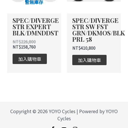
暫無庫存
SPEC/DIVERGE
SPEC/DIVERGE
STR EXPERT
STR SW FST
BLK/DMNDDST
GRN/DKMOS/BLK
PRL 58
NT$
226,800
NT$
158,760
NT$
410,800
加入購物車
加入購物車
Copyright © 2026 YOYO Cycles | Powered by YOYO
Cycles