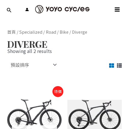
跳
MAI
至
MEN
主
要
內
首頁
/
Specialized
/
Road
/
Bike
/ Diverge
容
DIVERGE
Showing all 2 results
原
目
特價
始
前
價
價
格：
格：
NT$226,800。
NT$158,760。