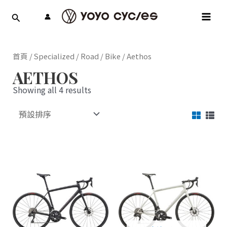
跳
MAI
至
MEN
主
要
內
首頁
/
Specialized
/
Road
/
Bike
/ Aethos
容
AETHOS
Showing all 4 results