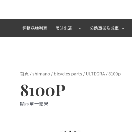
跳
至
主
要
經銷品牌列表
限時出清！
公路車架及成車
內
容
首頁
/
shimano
/
bicycles parts
/
ULTEGRA
/ 8100p
8100P
顯示單一結果
此
產