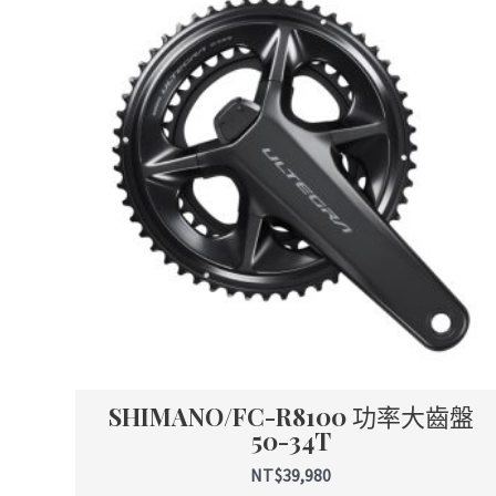
品
有
多
種
款
式。
可
在
產
品
頁
面
選
擇
SHIMANO/FC-R8100 功率大齒盤
選
50-34T
項
NT$
39,980