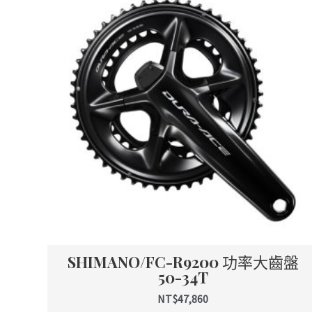
品
有
多
種
款
式。
可
在
產
品
頁
面
選
擇
SHIMANO/FC-R9200 功率大齒盤
選
50-34T
項
NT$
47,860