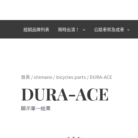
跳
至
主
要
經銷品牌列表
限時出清！
公路車架及成車
內
容
首頁
/
shimano
/
bicycles parts
/ DURA-ACE
DURA-ACE
顯示單一結果
此
產