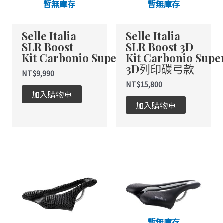
暫無庫存
暫無庫存
款
款
式。
式。
Selle Italia
Selle Italia
可
可
SLR Boost
SLR Boost 3D
在
在
Kit Carbonio Superflow
Kit Carbonio Supe
產
產
3D列印碳弓款
品
品
NT$
9,990
頁
頁
NT$
15,800
加入購物車
面
面
加入購物車
選
選
擇
擇
選
選
項
項
此
此
產
產
品
品
有
有
多
多
種
種
暫無庫存