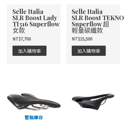
式。
式。
Selle Italia
Selle Italia
可
可
SLR Boost Lady
SLR Boost TEKNO
在
在
TI316 Superflow
Superflow 超
產
產
女款
輕量碳纖款
品
品
頁
頁
NT$
7,700
NT$
15,500
面
面
加入購物車
加入購物車
選
選
擇
擇
選
選
項
項
此
此
產
產
品
品
有
有
多
多
種
種
暫無庫存
款
款