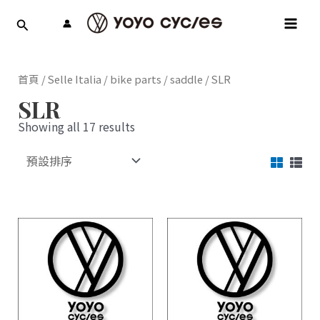
跳
MAI
至
MEN
主
要
內
首頁
/
Selle Italia
/
bike parts
/
saddle
/ SLR
容
SLR
Showing all 17 results