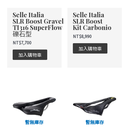
式。
式。
Selle Italia
Selle Italia
可
可
SLR Boost Gravel
SLR Boost
在
在
TI316 SuperFlow
Kit Carbonio
產
產
礫石型
品
品
NT$
8,990
頁
頁
NT$
7,700
加入購物車
面
面
加入購物車
選
選
擇
擇
選
選
項
項
此
此
產
產
品
品
有
有
多
多
種
種
暫無庫存
暫無庫存
款
款