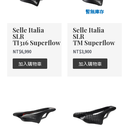
多
多
種
種
暫無庫存
款
款
式。
式。
Selle Italia
Selle Italia
可
可
SLR
SLR
在
在
TI316 Superflow
TM Superflow
產
產
品
品
NT$
6,990
NT$
3,900
頁
頁
加入購物車
加入購物車
面
面
選
選
擇
擇
選
選
此
此
項
項
產
產
品
品
有
有
多
多
種
種