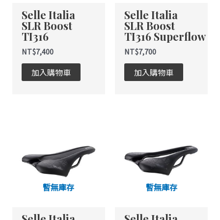
式。
式。
Selle Italia
Selle Italia
可
可
SLR Boost
SLR Boost
在
在
TI316
TI316 Superflow
產
產
品
品
NT$
7,400
NT$
7,700
頁
頁
加入購物車
加入購物車
面
面
選
選
擇
擇
選
選
此
此
項
項
產
產
品
品
有
有
多
多
種
種
暫無庫存
暫無庫存
款
款
式。
式。
Selle Italia
Selle Italia
可
可