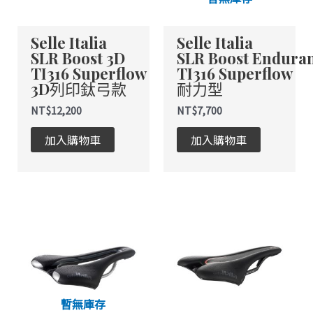
款
款
式。
式。
Selle Italia
Selle Italia
可
可
SLR Boost 3D
SLR Boost Endura
在
在
TI316 Superflow
TI316 Superflow
產
產
3D列印鈦弓款
耐力型
品
品
頁
頁
NT$
12,200
NT$
7,700
面
面
加入購物車
加入購物車
選
選
擇
擇
選
選
項
項
此
此
產
產
品
品
有
有
多
多
種
種
暫無庫存
款
款