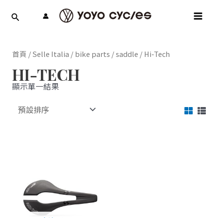
跳
MAI
至
MEN
主
要
內
首頁
/
Selle Italia
/
bike parts
/
saddle
/ Hi-Tech
容
HI-TECH
顯示單一結果